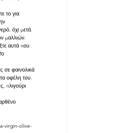
ε το για 
ην 
ερό, όχι μετά.
ων μαλλιών.
ξτε αυτά που 
Το 
ς σε φαινολικά 
τα οφέλη του. 
ς, πλιγούρι 
αρθένο 
virgin-olive-