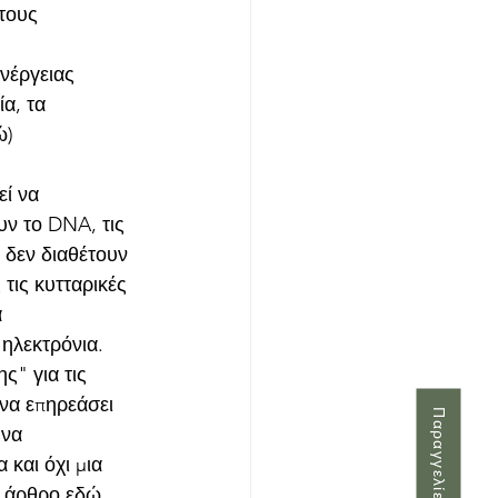
τους 
νέργειας 
α, τα 
ώ) 
ί να 
ν το DNA, τις 
 δεν διαθέτουν 
ις κυτταρικές 
 
ηλεκτρόνια. 
" για τις 
να επηρεάσει 
 να 
 και όχι μια 
ο άρθρο εδώ.