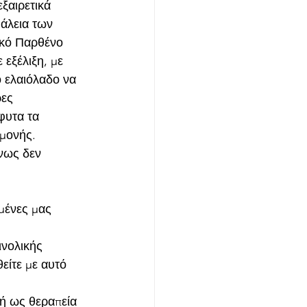
ξαιρετικά 
άλεια των 
ικό Παρθένο 
εξέλιξη, με 
 ελαιόλαδο να 
ες 
φυτα τα 
γμονής.
νως δεν 
μένες μας 
νολικής 
είτε με αυτό 
ή ως θεραπεία 