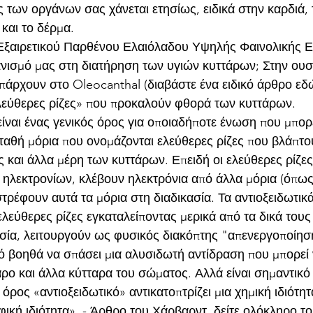
ς των οργάνων σας χάνεται ετησίως, ειδικά στην καρδιά, 
και το δέρμα.
ξαιρετικού Παρθένου Ελαιόλαδου Υψηλής Φαινολικής Ε
ανισμό μας στη διατήρηση των υγιών κυττάρων; Στην ουσί
υπάρχουν στο Oleocanthal (διαβάστε ένα ειδικό άρθρο εδ
λεύθερες ρίζες» που προκαλούν φθορά των κυττάρων.
είναι ένας γενικός όρος για οποιαδήποτε ένωση που μπορε
ταθή μόρια που ονομάζονται ελεύθερες ρίζες που βλάπτου
 και άλλα μέρη των κυττάρων. Επειδή οι ελεύθερες ρίζες
λεκτρονίων, κλέβουν ηλεκτρόνια από άλλα μόρια (όπως τ
τρέφουν αυτά τα μόρια στη διαδικασία. Τα αντιοξειδωτικά
λεύθερες ρίζες εγκαταλείποντας μερικά από τα δικά τους 
σία, λειτουργούν ως φυσικός διακόπτης "απενεργοποίησης
τό βοηθά να σπάσει μια αλυσιδωτή αντίδραση που μπορεί 
ρο και άλλα κύτταρα του σώματος. Αλλά είναι σημαντικό
ρος «αντιοξειδωτικό» αντικατοπτρίζει μια χημική ιδιότητα
φική ιδιότητα». - Άρθρο του Χάρβαρντ, δείτε ολόκληρο τ