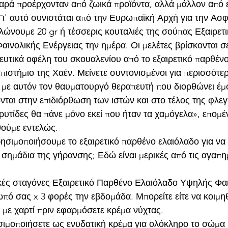
αρά προέρχονταν από ζωικά προϊόντα, αλλά μάλλον από ε
Γι' αυτό συνιστάται από την Ευρωπαϊκή Αρχή για την Ασφ
ώνουμε 20 gr ή τέσσερις κουταλιές της σούπας Εξαιρετ
νολικής Ενέργειας την ημέρα. Οι μελέτες βρίσκονται σε 
ευτικά οφέλη του σκουαλενίου από το εξαιρετικό παρθένο
πιστήμιο της Χαέν. Μείνετε συντονισμένοι για περισσότερ
 με αυτόν τον θαυματουργό θεραπευτή που διορθώνει έμ
νται στην επιδιόρθωση των ιστών και στο τέλος της φλε
ρυτίδες θα πάνε μόνο εκεί που ήταν τα χαμόγελα», επομέ
θούμε εντελώς.
σιμοποιήσουμε το εξαιρετικό παρθένο ελαιόλαδο για να 
σημάδια της γήρανσης; Εδώ είναι μερικές από τις αγαπη
κές σταγόνες Εξαιρετικό Παρθένο Ελαιόλαδο Υψηλής Φαι
πό σας x 3 φορές την εβδομάδα. Μπορείτε είτε να κοιμηθ
ε με χαρτί πριν εφαρμόσετε κρέμα νύχτας.
σιμοποιήσετε ως ενυδατική κρέμα για ολόκληρο το σώμα 