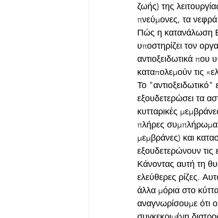
ζωής) της λειτουργία
πνεύμονες, τα νεφρά 
Πώς η κατανάλωση Ε
υποστηρίζει τον οργ
αντιοξειδωτικά που 
καταπολεμούν τις «ε
Το "αντιοξειδωτικό" 
εξουδετερώσει τα ασ
κυτταρικές μεμβράνες
πλήρες συμπλήρωμα η
μεμβράνες) και κατασ
εξουδετερώνουν τις ε
Κάνοντας αυτή τη θυ
ελεύθερες ρίζες. Αυ
άλλα μόρια στο κύττα
αναγνωρίσουμε ότι ο ό
συγκεκριμένη διατρο