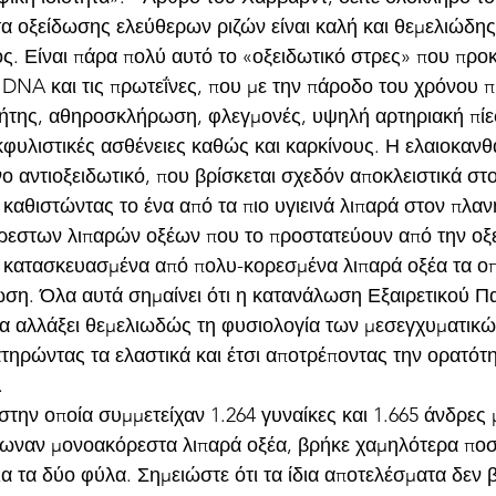
α οξείδωσης ελεύθερων ριζών είναι καλή και θεμελιώδης 
ς. Είναι πάρα πολύ αυτό το «οξειδωτικό στρες» που προκ
 DNA και τις πρωτεΐνες, που με την πάροδο του χρόνου π
ήτης, αθηροσκλήρωση, φλεγμονές, υψηλή αρτηριακή πίε
φυλιστικές ασθένειες καθώς και καρκίνους. Η ελαιοκανθά
 αντιοξειδωτικό, που βρίσκεται σχεδόν αποκλειστικά στο
καθιστώντας το ένα από τα πιο υγιεινά λιπαρά στον πλαν
ρεστων λιπαρών οξέων που το προστατεύουν από την οξ
αι κατασκευασμένα από πολυ-κορεσμένα λιπαρά οξέα τα οπ
ωση. Όλα αυτά σημαίνει ότι η κατανάλωση Εξαιρετικού Π
α αλλάξει θεμελιωδώς τη φυσιολογία των μεσεγχυματικώ
τηρώντας τα ελαστικά και έτσι αποτρέποντας την ορατότη
.
στην οποία συμμετείχαν 1.264 γυναίκες και 1.665 άνδρες μ
λωναν μονοακόρεστα λιπαρά οξέα, βρήκε χαμηλότερα πο
α τα δύο φύλα. Σημειώστε ότι τα ίδια αποτελέσματα δεν 