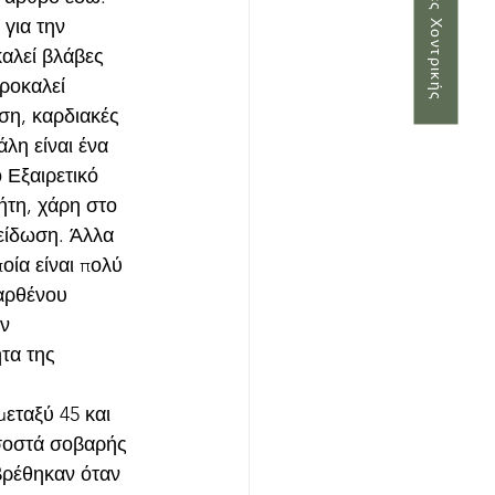
Παραγγελίες Χοντρικής
για την 
αλεί βλάβες 
ροκαλεί 
ση, καρδιακές 
λη είναι ένα 
 Εξαιρετικό 
ήτη, χάρη στο 
είδωση. Άλλα 
οία είναι πολύ 
αρθένου 
ν 
τα της 
εταξύ 45 και 
σοστά σοβαρής 
βρέθηκαν όταν 