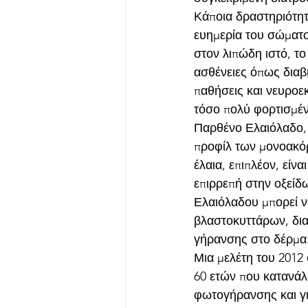
Κάποια δραστηριότητ
ευημερία του σώματο
στον λιπώδη ιστό, το
ασθένειες όπως διαβ
παθήσεις και νευροεκ
τόσο πολύ φορτισμένο
Παρθένο Ελαιόλαδο, 
προφίλ των μονοακό
έλαια, επιπλέον, είν
επιρρεπή στην οξείδ
Ελαιόλαδου μπορεί ν
βλαστοκυττάρων, δια
γήρανσης στο δέρμα
Μια μελέτη του 2012 
60 ετών που κατανά
φωτογήρανσης και γι