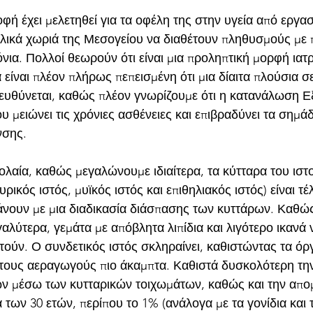
ή έχει μελετηθεί για τα οφέλη της στην υγεία από εργασ
υλικά χωριά της Μεσογείου να διαθέτουν πληθυσμούς με
νια. Πολλοί θεωρούν ότι είναι μια προληπτική μορφή ιατ
α είναι πλέον πλήρως πεπεισμένη ότι μια δίαιτα πλούσια σε
υθύνεται, καθώς πλέον γνωρίζουμε ότι η κατανάλωση Εξ
μειώνει τις χρόνιες ασθένειες και επιβραδύνει τα σημάδι
νσης.
ολαία, καθώς μεγαλώνουμε ιδιαίτερα, τα κύτταρα του ιστ
υρικός ιστός, μυϊκός ιστός και επιθηλιακός ιστός) είναι τέ
νουν με μια διαδικασία διάσπασης των κυττάρων. Καθώς
γαλύτερα, γεμάτα με απόβλητα λιπίδια και λιγότερο ικανά 
ούν. Ο συνδετικός ιστός σκληραίνει, καθιστώντας τα όργ
 τους αεραγωγούς πιο άκαμπτα. Καθιστά δυσκολότερη τη
ών μέσω των κυτταρικών τοιχωμάτων, καθώς και την απο
 των 30 ετών, περίπου το 1% (ανάλογα με τα γονίδια και 