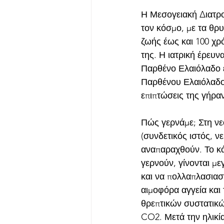
Η Μεσογειακή Διατροφ
τον κόσμο, με τα θρ
ζωής έως και 100 χρό
της. Η ιατρική έρευν
Παρθένο Ελαιόλαδο ε
Παρθένου Ελαιόλαδου 
επιπτώσεις της γήρα
Πώς γερνάμε; Στη νε
(συνδετικός ιστός, νε
αναπαραχθούν. Το κά
γερνούν, γίνονται με
και να πολλαπλασιαστ
αιμοφόρα αγγεία και
θρεπτικών συστατικ
CO2. Μετά την ηλικία