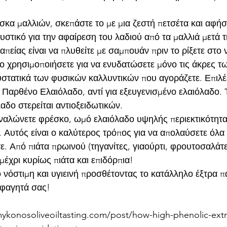
κα μαλλιών, σκεπάστε το με μια ζεστή πετσέτα και αφήστ
υστικό για την αφαίρεση του λαδιού από τα μαλλιά μετά τ
είας είναι να πλυθείτε με σαμπουάν πριν το ρίξετε στο ν
το χρησιμοποιήσετε για να ενυδατώσετε μόνο τις άκρες τ
υστατικά των φυσικών καλλυντικών που αγοράζετε. Επιλέ
 Παρθένο Ελαιόλαδο, αντί για εξευγενισμένο ελαιόλαδο. 
αδο στερείται αντιοξειδωτικών.
ναλώνετε φρέσκο, ωμό ελαιόλαδο υψηλής περιεκτικότητα
 Αυτός είναι ο καλύτερος τρόπος για να απολαύσετε όλα 
ε. Από πιάτα πρωινού (τηγανίτες, γιαούρτι, φρουτοσαλάτε
μέχρι κυρίως πιάτα και επιδόρπια!
 νόστιμη και υγιεινή προσθέτοντας το κατάλληλο έξτρα π
 φαγητά σας!
konosoliveoiltasting.com/post/how-high-phenolic-extra-